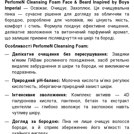
PerfomeN Cleansing Foam Face & Beard Inspired by Boys
Imperial
— Освіжає. Очищує. Захоплює. Ця очищувальна
пінка — сучасне рішення для догляду за обличчям та
бородою, розроблене для чоловіків, які цінують якість,
комфорт і стиль. Формула поєднує ефективне очищення,
делікатне зволоження та витончений парфумний аромат,
що залишає приємне післявідчуття на шкірі та бороді.
Особливості PerfomeN Cleansing Foam:
Делікатне очищення без пересушування:
Завдяки
м’яким ПАВам рослинного походження, засіб ретельно
видаляє забруднення зі шкіри та бороди, не викликаючи
подразнень.
Природний pH-баланс:
Молочна кислота м’яко регулює
кислотність, зберігаючи природний захист шкіри.
Інтенсивне зволоження:
Комплекс активів — 4D
гіалуронова кислота, пантенол, бетаїн та екстракт
центелли — глибоко зволожує та заспокоює навіть
чутливу шкіру.
Догляд за бородою:
Піна не лише очищує волосся
бороди, а й сприяє збереженню його м’якості та
охайного вигляду.