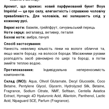
Аромат,
що вражає: новий парфумований букет Boys
Impérial —
це про
силу, е
легантність і справжню чоловічу
привабливість. Для чоловіків, які залишають слід у
кожному русі.
Верхні ноти:
базилік, грейпфрут, сичуаньський перець
Ноти серця:
акігалавуд, ветивер, петалія
Базові ноти:
амбра, пачулі
Спосіб застосування:
Нанесіть невелику кількість пінки на вологе обличчя та,
якщо маєте бороду, на волосся бороди. Масажними рухами
розподіліть засіб рівномірно по шкірі та бороді, а потім
змийте теплою водою.
Протипоказання:
Індивідуальна непереносимість
компонентів.
Склад (INCI):
Aqua, Olivoil Glutamate, Decyl Glucoside, Coco
Betaine, Pentylene Glycol, Glycerin, Hydrolyzed Silk, Betaine,
Fragrance, Sodium Citrate, NMF, Softisan, Centella Asiatica
Extract, Hymagic 4D Hyaluronic Acid, Allantoin, Panthenol, Lactic
Acid, Nipaguard SCE, Parfum (Fragrance).