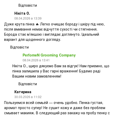
Відповісти
Нікіта О.
08.04.2026 в 13:39
Дуже крута пінка 🔥 Легко очищає бороду і шкіру під нею,
після вмивання немає відчуття сухості чи стягнення.
Борода стає м’якшою і виглядає доглянуто. Ідеальний
варіант для щоденного догляду.
Відповісти
PerfomeN Grooming Company
08.04.2026 в 13:41
Нікіта О., щиро дякуємо Вам за відгук! Нам приємно, що
пінка залишила у Вас гарні враження! Будемо раді
Вашим новим замовленням!
Відповісти
Катерина
30.03.2026 в 11:02
Пользуемся всей семьёй — очень удобно. Пенка густая,
аромат просто супер! Не сушит кожу и даже без проблем
смывает макияж. В следующий раз закажу на пробу пенку с