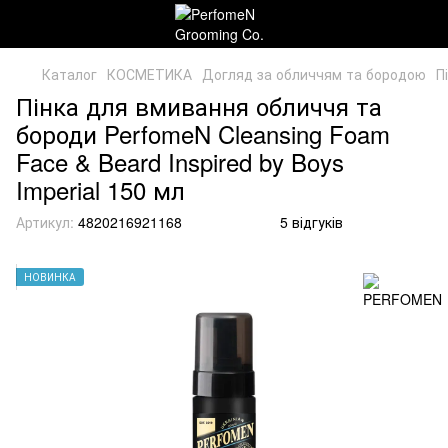
Каталог
КОСМЕТИКА
Догляд за обличчям та бородою
П
Пінка для вмивання обличчя та
бороди PerfomeN Cleansing Foam
Face & Beard Inspired by Boys
Imperial 150 мл
Артикул:
4820216921168
5 відгуків
НОВИНКА