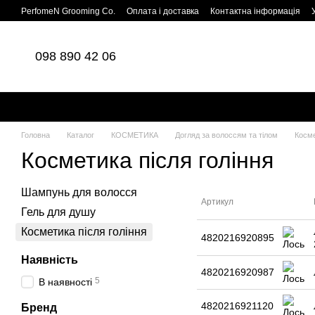
Перейти до основного контенту
PerfomeN Grooming Co.
Оплата і доставка
Контактна інформація
098 890 42 06
Головна
Каталог
КОСМЕТИКА
Догляд за волоссям та тілом
Косме
Косметика після гоління
Шампунь для волосся
Артикул
Гель для душу
Косметика після гоління
4820216920895
Наявність
4820216920987
5
В наявності
4820216921120
Бренд