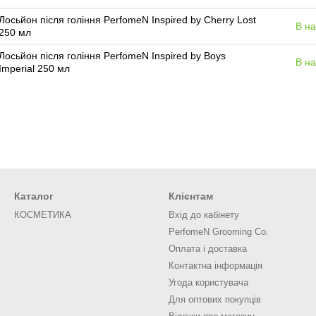
Лосьйон після гоління PerfomeN Inspired by Cherry Lost
В на
250 мл
Лосьйон після гоління PerfomeN Inspired by Boys
В на
Imperial 250 мл
Каталог
Клієнтам
КОСМЕТИКА
Вхід до кабінету
PerfomeN Grooming Co.
Оплата і доставка
Контактна інформація
Угода користувача
Для оптових покупців