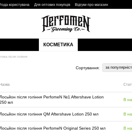
Угода користувача
Для оптових покупців
Відгуки про магазин
КОСМЕТИКА
тика після гоління
за популярніс
Сортування:
Назва
Стат
Лосьйон після гоління PerfomeN №1 Aftershave Lotion
В на
250 мл
Лосьйон після гоління QM Aftershave Lotion 250 мл
В на
Лосьйон після гоління PerfomeN Original Series 250 мл
В на