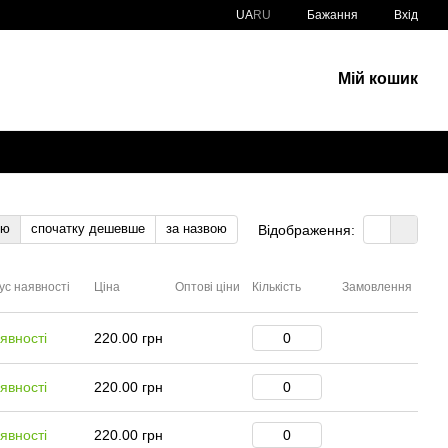
UA
RU
Бажання
Вхід
Мій кошик
тю
спочатку дешевше
за назвою
Відображення:
ус наявності
Ціна
Оптові ціни
Кількість
Замовлення
явності
220.00 грн
явності
220.00 грн
явності
220.00 грн