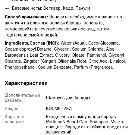
Базовые ноты: Ветивер, Кедр, Пачули
Способ применения:
Нанесите необходимое количество
шампуня на влажные волосы бороды, вспеньте,
помассируйте в течение нескольких секунд, затем
тщательно смойте водой.
Ingredients/Состав (INCI):
Water (Aqua), Coco-Glucoside,
Cocamidopropyl Betaine, Glycerin, Sodium Chloride, Aloe
Barbadensis Leaf Extract, Glyceryl Oleate, Panthenol, Glyceryl
Stearate, Zingiber (Ginger) Officinalis Root, Citric Acid, Linalool,
Phenoxyethanol, Sodium Benzoate, Parfum (Fragrance).
Характеристики
Дополнительные
Шампунь для бороды
разделы
Раздел
КОСМЕТИКА
Короткое
Ежедневный шампунь для бороды
описание
PerfomeN Beard Care Shampoo. Мягко
очищает бороду от стайлинг средств и
загрязнений.