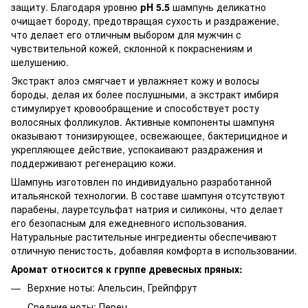
защиту. Благодаря уровню
pH 5.5
шампунь деликатно
очищает бороду, предотвращая сухость и раздражение,
что делает его отличным выбором для мужчин с
чувствительной кожей, склонной к покраснениям и
шелушению.
Экстракт алоэ смягчает и увлажняет кожу и волосы
бороды, делая их более послушными, а экстракт имбиря
стимулирует кровообращение и способствует росту
волосяных фолликулов. Активные компоненты шампуня
оказывают тонизирующее, освежающее, бактерицидное и
укрепляющее действие, успокаивают раздражения и
поддерживают регенерацию кожи.
Шампунь изготовлен по индивидуально разработанной
итальянской технологии. В составе шампуня отсутствуют
парабены, лауретсульфат натрия и силиконы, что делает
его безопасным для ежедневного использования.
Натуральные растительные ингредиенты обеспечивают
отличную пенистость, добавляя комфорта в использовании.
Аромат относится к группе древесных пряных:
Верхние ноты: Апельсин, Грейпфрут
Средние ноты: Перец