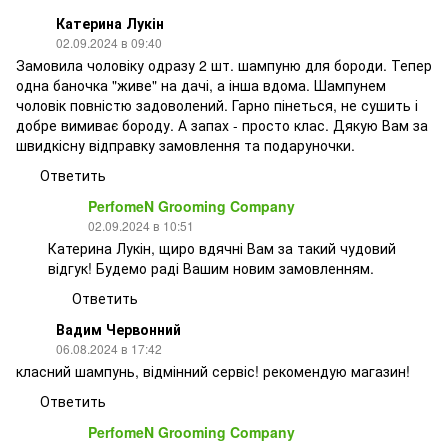
Катерина Лукін
02.09.2024 в 09:40
Замовила чоловіку одразу 2 шт. шампуню для бороди. Тепер
одна баночка "живе" на дачі, а інша вдома. Шампунем
чоловік повністю задоволений. Гарно пінеться, не сушить і
добре вимиває бороду. А запах - просто клас. Дякую Вам за
швидкісну відправку замовлення та подаруночки.
Ответить
PerfomeN Grooming Company
02.09.2024 в 10:51
Катерина Лукін, щиро вдячні Вам за такий чудовий
відгук! Будемо раді Вашим новим замовленням.
Ответить
Вадим Червонний
06.08.2024 в 17:42
класний шампунь, відмінний сервіс! рекомендую магазин!
Ответить
PerfomeN Grooming Company